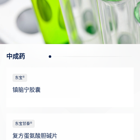
中成药
®
东宝
镇脑宁胶囊
®
东宝甘泰
复方蛋氨酸胆碱片