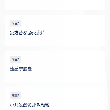
®
东宝
复方苦参肠炎康片
®
东宝
速感宁胶囊
®
东宝
小儿氨酚黄那敏颗粒