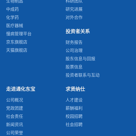
生物制品
科研团队
中成药
研究进展
化学药
对外合作
医疗器械
投资者关系
慢病管理平台
京东旗舰店
财务报告
天猫旗舰店
公司治理
股东信息与回报
股票信息
投资者联系与互动
走进通化东宝
求贤纳仕
公司概况
人才建设
党政团建
薪酬福利
社会责任
校园招聘
新闻资讯
社会招聘
公司荣誉