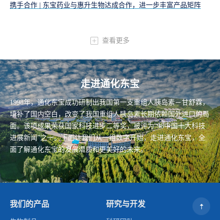
携手合作 | 东宝药业与惠升生物达成合作，进一步丰富产品矩阵
查看更多
走进通化东宝
1998年，通化东宝成功研制出我国第一支重组人胰岛素－甘舒霖，
填补了国内空白，改变了我国重组人胰岛素长期依赖国外进口的局
面。该项成果荣获国家科技进步二等奖，被评为“98中国十大科技
进展新闻”之一。下面让我们从一组数字开始，走进通化东宝，全
面了解通化东宝的发展潜质和更美好的未来。
我们的产品
研究与开发